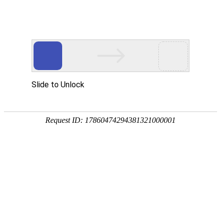
首页
Google Gemma4
开源
英伟达 4090 24GB
0.98
元/小时
低成本私有化部署，数据不外流，媲美 DeepSeek
立即购买